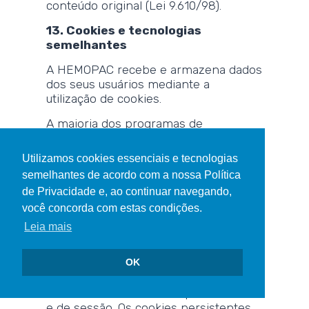
conteúdo original (Lei 9.610/98).
13. Cookies e tecnologias
semelhantes
A HEMOPAC recebe e armazena dados
dos seus usuários mediante a
utilização de cookies.
A maioria dos programas de
navegação está definida para aceitar
cookies automaticamente, embora
Utilizamos cookies essenciais e tecnologias
seja possível configurar o navegador
semelhantes de acordo com a nossa Política
para recusar todos os cookies, ou para
de Privacidade e, ao continuar navegando,
indicar quando um cookie será
você concorda com estas condições.
enviado. Quando o cookie é aceito, em
uma próxima visita ao website da
Leia mais
HEMOPAC o servidor de Internet
reconhecerá o computador ou
OK
dispositivo móvel do usuário.
O website utiliza cookies persistentes
e de sessão. Os cookies persistentes